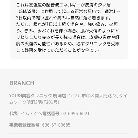
これは高強度の超音波エネルギーが皮膚の深い層
（SMAS層）に作用して起こる正常な反応で、通常1〜
3日以内で軽い腫れや痛みは自然に落ち着きます。
ただし、腫れが7日以上続く場合や、強い痛み、火照
り、赤み、水ぶくれを伴う場合、肌が火傷のようにヒ
リヒリしたり赤みが長く残る場合は、皮膚の炎症や軽
度の火傷の可能性があるため、必ずクリニックを受診
BRANCH
YOU&I美容クリニック 明洞店
: ソウル市中区南大門路78, タイ
ムワーク明洞3階(F301号)
代表
: イム・ジヘ
電話番号
: 02-6956-6021
事業者登録番号
: 636-57-00685